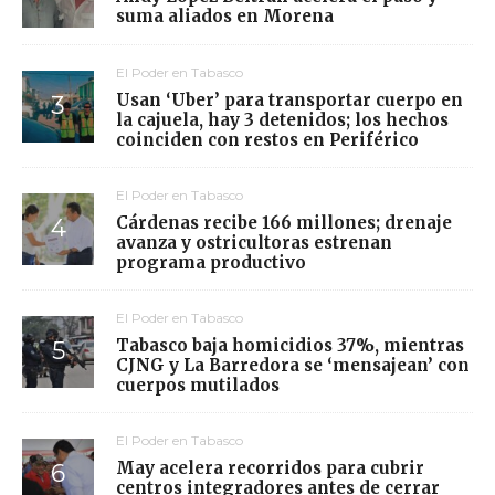
suma aliados en Morena
El Poder en Tabasco
Usan ‘Uber’ para transportar cuerpo en
la cajuela, hay 3 detenidos; los hechos
coinciden con restos en Periférico
El Poder en Tabasco
Cárdenas recibe 166 millones; drenaje
avanza y ostricultoras estrenan
programa productivo
El Poder en Tabasco
Tabasco baja homicidios 37%, mientras
CJNG y La Barredora se ‘mensajean’ con
cuerpos mutilados
El Poder en Tabasco
May acelera recorridos para cubrir
centros integradores antes de cerrar