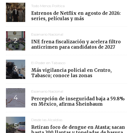
Todo Menos Política
Estrenos de Netflix en agosto de 2026:
series, películas y más
Escenario Nacional
INE frena fiscalización y acelera filtro
anticrimen para candidatos de 2027
El Poder en Tabasco
Más vigilancia policial en Centro,
Tabasco; conoce las zonas
Escenario Nacional
Percepción de inseguridad baja a 59.8%
en México, afirma Sheinbaum
Desde las Alcaldías
Retiran foco de dengue en Atasta; sacan
hasta 200 llantas y toneladas de basura