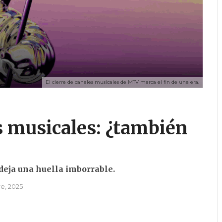
El cierre de canales musicales de MTV marca el fin de una era.
 musicales: ¿también
deja una huella imborrable.
re, 2025