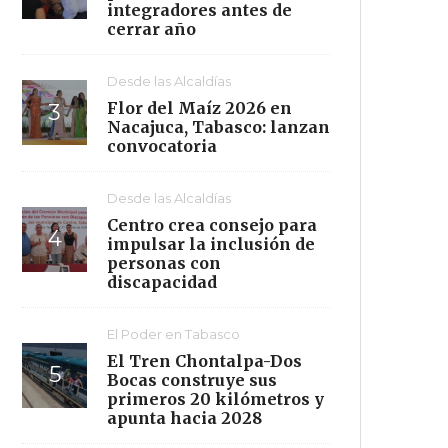
integradores antes de
cerrar año
Desde las Alcaldías
Flor del Maíz 2026 en
Nacajuca, Tabasco: lanzan
convocatoria
Desde las Alcaldías
Centro crea consejo para
impulsar la inclusión de
personas con
discapacidad
El Poder en Tabasco
El Tren Chontalpa-Dos
Bocas construye sus
primeros 20 kilómetros y
apunta hacia 2028