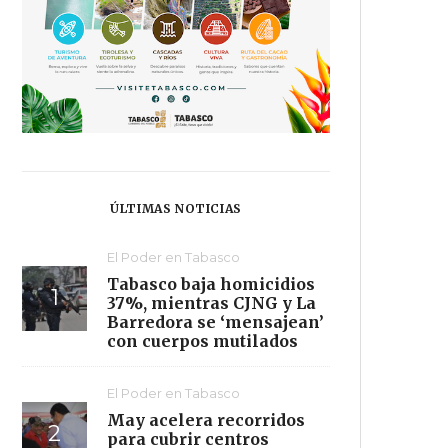
ÚLTIMAS NOTICIAS
El Poder en Tabasco
Tabasco baja homicidios
37%, mientras CJNG y La
Barredora se ‘mensajean’
con cuerpos mutilados
El Poder en Tabasco
May acelera recorridos
para cubrir centros