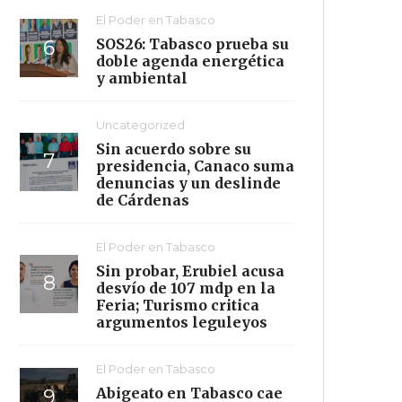
El Poder en Tabasco
SOS26: Tabasco prueba su
doble agenda energética
y ambiental
Uncategorized
Sin acuerdo sobre su
presidencia, Canaco suma
denuncias y un deslinde
de Cárdenas
El Poder en Tabasco
Sin probar, Erubiel acusa
desvío de 107 mdp en la
Feria; Turismo critica
argumentos leguleyos
El Poder en Tabasco
Abigeato en Tabasco cae