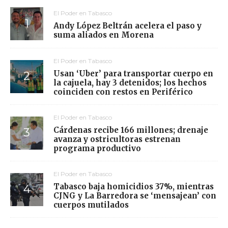
El Poder en Tabasco
Andy López Beltrán acelera el paso y
suma aliados en Morena
El Poder en Tabasco
Usan ‘Uber’ para transportar cuerpo en
la cajuela, hay 3 detenidos; los hechos
coinciden con restos en Periférico
El Poder en Tabasco
Cárdenas recibe 166 millones; drenaje
avanza y ostricultoras estrenan
programa productivo
El Poder en Tabasco
Tabasco baja homicidios 37%, mientras
CJNG y La Barredora se ‘mensajean’ con
cuerpos mutilados