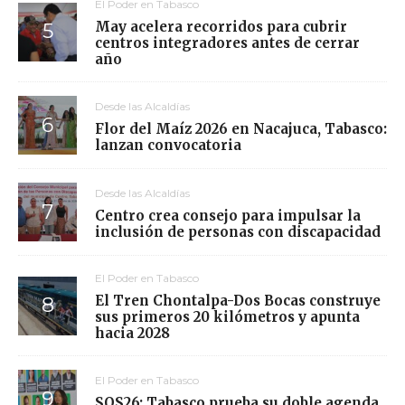
El Poder en Tabasco
May acelera recorridos para cubrir
centros integradores antes de cerrar
año
Desde las Alcaldías
Flor del Maíz 2026 en Nacajuca, Tabasco:
lanzan convocatoria
Desde las Alcaldías
Centro crea consejo para impulsar la
inclusión de personas con discapacidad
El Poder en Tabasco
El Tren Chontalpa-Dos Bocas construye
sus primeros 20 kilómetros y apunta
hacia 2028
El Poder en Tabasco
SOS26: Tabasco prueba su doble agenda