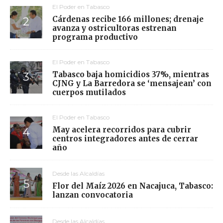
El Poder en Tabasco
Cárdenas recibe 166 millones; drenaje
avanza y ostricultoras estrenan
programa productivo
El Poder en Tabasco
Tabasco baja homicidios 37%, mientras
CJNG y La Barredora se ‘mensajean’ con
cuerpos mutilados
El Poder en Tabasco
May acelera recorridos para cubrir
centros integradores antes de cerrar
año
Desde las Alcaldías
Flor del Maíz 2026 en Nacajuca, Tabasco:
lanzan convocatoria
Desde las Alcaldías