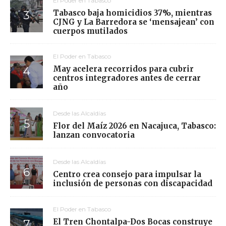
El Poder en Tabasco
Tabasco baja homicidios 37%, mientras
CJNG y La Barredora se ‘mensajean’ con
cuerpos mutilados
El Poder en Tabasco
May acelera recorridos para cubrir
centros integradores antes de cerrar
año
Desde las Alcaldías
Flor del Maíz 2026 en Nacajuca, Tabasco:
lanzan convocatoria
Desde las Alcaldías
Centro crea consejo para impulsar la
inclusión de personas con discapacidad
El Poder en Tabasco
El Tren Chontalpa-Dos Bocas construye