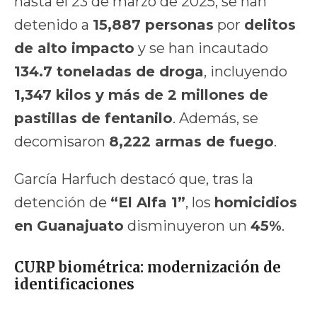
hasta el 23 de marzo de 2025, se han
detenido a
15,887 personas
por
delitos
de alto impacto
y se han incautado
134.7 toneladas de droga
, incluyendo
1,347 kilos y más de 2 millones de
pastillas de fentanilo
. Además, se
decomisaron
8,222 armas de fuego
.
García Harfuch destacó que, tras la
detención de
“El Alfa 1”
, los
homicidios
en Guanajuato
disminuyeron un
45%
.
CURP biométrica: modernización de
identificaciones