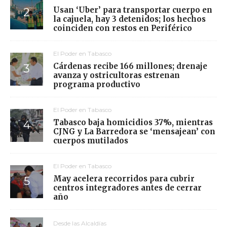
Usan ‘Uber’ para transportar cuerpo en
la cajuela, hay 3 detenidos; los hechos
coinciden con restos en Periférico
El Poder en Tabasco
Cárdenas recibe 166 millones; drenaje
avanza y ostricultoras estrenan
programa productivo
El Poder en Tabasco
Tabasco baja homicidios 37%, mientras
CJNG y La Barredora se ‘mensajean’ con
cuerpos mutilados
El Poder en Tabasco
May acelera recorridos para cubrir
centros integradores antes de cerrar
año
Desde las Alcaldías