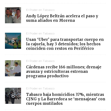
El Poder en Tabasco
Andy López Beltrán acelera el paso y
suma aliados en Morena
El Poder en Tabasco
Usan ‘Uber’ para transportar cuerpo en
la cajuela, hay 3 detenidos; los hechos
coinciden con restos en Periférico
El Poder en Tabasco
Cárdenas recibe 166 millones; drenaje
avanza y ostricultoras estrenan
programa productivo
El Poder en Tabasco
Tabasco baja homicidios 37%, mientras
CJNG y La Barredora se ‘mensajean’ con
cuerpos mutilados