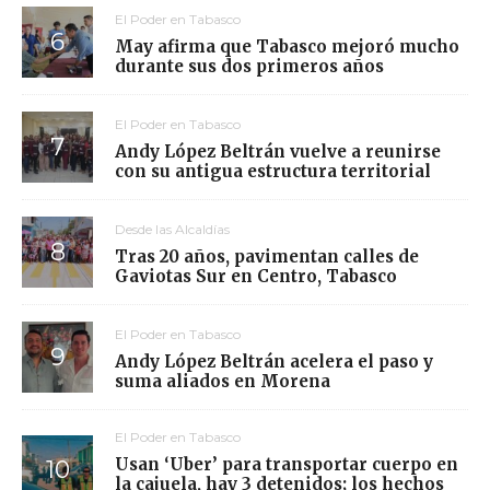
El Poder en Tabasco
May afirma que Tabasco mejoró mucho
durante sus dos primeros años
El Poder en Tabasco
Andy López Beltrán vuelve a reunirse
con su antigua estructura territorial
Desde las Alcaldías
Tras 20 años, pavimentan calles de
Gaviotas Sur en Centro, Tabasco
El Poder en Tabasco
Andy López Beltrán acelera el paso y
suma aliados en Morena
El Poder en Tabasco
Usan ‘Uber’ para transportar cuerpo en
la cajuela, hay 3 detenidos; los hechos