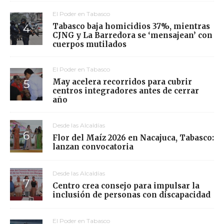
El Poder en Tabasco
Tabasco baja homicidios 37%, mientras
CJNG y La Barredora se ‘mensajean’ con
cuerpos mutilados
El Poder en Tabasco
May acelera recorridos para cubrir
centros integradores antes de cerrar
año
Desde las Alcaldías
Flor del Maíz 2026 en Nacajuca, Tabasco:
lanzan convocatoria
Desde las Alcaldías
Centro crea consejo para impulsar la
inclusión de personas con discapacidad
El Poder en Tabasco