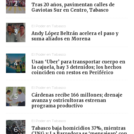
Tras 20 años, pavimentan calles de
Gaviotas Sur en Centro, Tabasco
El Poder en Tabasco
Andy López Beltrán acelera el paso y
suma aliados en Morena
El Poder en Tabasco
Usan ‘Uber’ para transportar cuerpo en
la cajuela, hay 3 detenidos; los hechos
coinciden con restos en Periférico
El Poder en Tabasco
Cárdenas recibe 166 millones; drenaje
avanza y ostricultoras estrenan
programa productivo
El Poder en Tabasco
Tabasco baja homicidios 37%, mientras
CJNG y La Barredora se ‘mensajean’ con