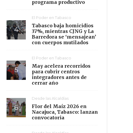
programa productivo
El Poder en Tabasco
Tabasco baja homicidios
37%, mientras CJNG y La
Barredora se ‘mensajean’
con cuerpos mutilados
El Poder en Tabasco
May acelera recorridos
para cubrir centros
integradores antes de
cerrar año
Desde las Alcaldías
Flor del Maíz 2026 en
Nacajuca, Tabasco: lanzan
convocatoria
Desde las Alcaldías