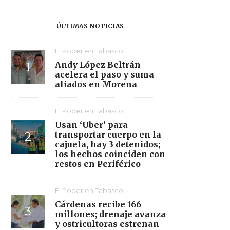
ÚLTIMAS NOTICIAS
El Poder en Tabasco
Andy López Beltrán
acelera el paso y suma
aliados en Morena
El Poder en Tabasco
Usan ‘Uber’ para
transportar cuerpo en la
cajuela, hay 3 detenidos;
los hechos coinciden con
restos en Periférico
El Poder en Tabasco
Cárdenas recibe 166
millones; drenaje avanza
y ostricultoras estrenan