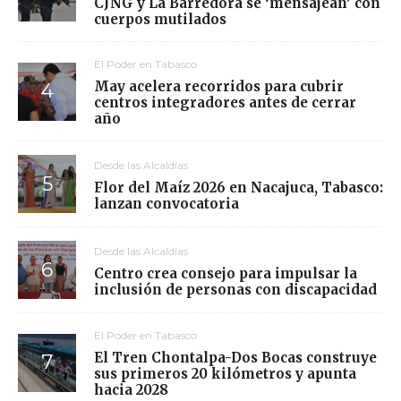
CJNG y La Barredora se ‘mensajean’ con
cuerpos mutilados
El Poder en Tabasco
May acelera recorridos para cubrir
centros integradores antes de cerrar
año
Desde las Alcaldías
Flor del Maíz 2026 en Nacajuca, Tabasco:
lanzan convocatoria
Desde las Alcaldías
Centro crea consejo para impulsar la
inclusión de personas con discapacidad
El Poder en Tabasco
El Tren Chontalpa-Dos Bocas construye
sus primeros 20 kilómetros y apunta
hacia 2028