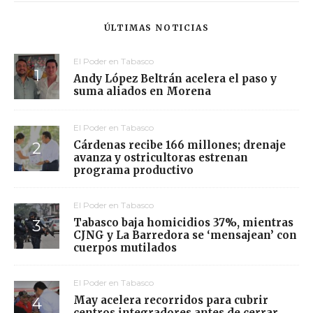
ÚLTIMAS NOTICIAS
El Poder en Tabasco
Andy López Beltrán acelera el paso y
suma aliados en Morena
El Poder en Tabasco
Cárdenas recibe 166 millones; drenaje
avanza y ostricultoras estrenan
programa productivo
El Poder en Tabasco
Tabasco baja homicidios 37%, mientras
CJNG y La Barredora se ‘mensajean’ con
cuerpos mutilados
El Poder en Tabasco
May acelera recorridos para cubrir
centros integradores antes de cerrar