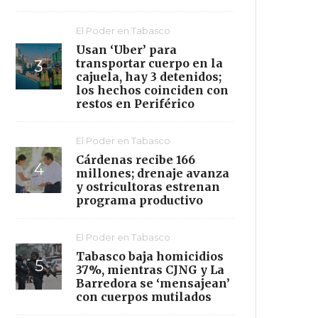
El Poder en Tabasco
Usan ‘Uber’ para
transportar cuerpo en la
cajuela, hay 3 detenidos;
los hechos coinciden con
restos en Periférico
El Poder en Tabasco
Cárdenas recibe 166
millones; drenaje avanza
y ostricultoras estrenan
programa productivo
El Poder en Tabasco
Tabasco baja homicidios
37%, mientras CJNG y La
Barredora se ‘mensajean’
con cuerpos mutilados