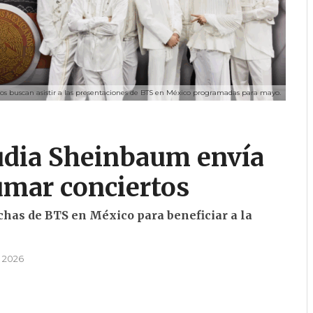
s buscan asistir a las presentaciones de BTS en México programadas para mayo.
udia Sheinbaum envía
sumar conciertos
has de BTS en México para beneficiar a la
, 2026