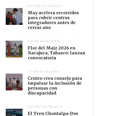
El Poder en Tabasco
May acelera recorridos
para cubrir centros
integradores antes de
cerrar año
Desde las Alcaldías
Flor del Maíz 2026 en
Nacajuca, Tabasco: lanzan
convocatoria
Desde las Alcaldías
Centro crea consejo para
impulsar la inclusión de
personas con
discapacidad
El Poder en Tabasco
El Tren Chontalpa-Dos