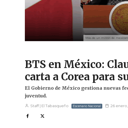
Más de un millón de mexicano
BTS en México: Cla
carta a Corea para 
El Gobierno de México gestiona nuevas fec
juventud.
Staff | El Tabasqueño
26 enero
Escenario Nacional