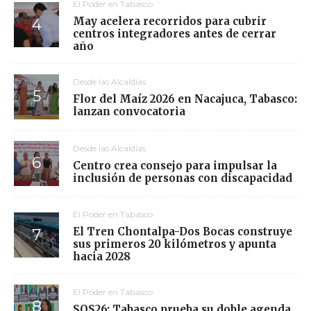
El Poder en Tabasco
May acelera recorridos para cubrir
centros integradores antes de cerrar
año
Desde las Alcaldías
Flor del Maíz 2026 en Nacajuca, Tabasco:
lanzan convocatoria
Desde las Alcaldías
Centro crea consejo para impulsar la
inclusión de personas con discapacidad
El Poder en Tabasco
El Tren Chontalpa-Dos Bocas construye
sus primeros 20 kilómetros y apunta
hacia 2028
El Poder en Tabasco
SOS26: Tabasco prueba su doble agenda