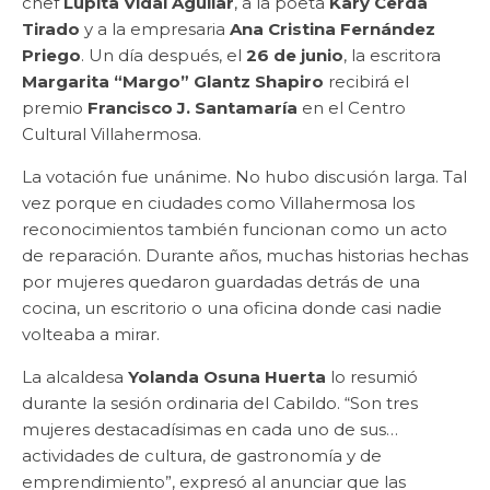
chef
Lupita Vidal Aguilar
, a la poeta
Kary Cerda
Tirado
y a la empresaria
Ana Cristina Fernández
Priego
. Un día después, el
26 de junio
, la escritora
Margarita “Margo” Glantz Shapiro
recibirá el
premio
Francisco J. Santamaría
en el Centro
Cultural Villahermosa.
La votación fue unánime. No hubo discusión larga. Tal
vez porque en ciudades como Villahermosa los
reconocimientos también funcionan como un acto
de reparación. Durante años, muchas historias hechas
por mujeres quedaron guardadas detrás de una
cocina, un escritorio o una oficina donde casi nadie
volteaba a mirar.
La alcaldesa
Yolanda Osuna Huerta
lo resumió
durante la sesión ordinaria del Cabildo. “Son tres
mujeres destacadísimas en cada uno de sus…
actividades de cultura, de gastronomía y de
emprendimiento”, expresó al anunciar que las