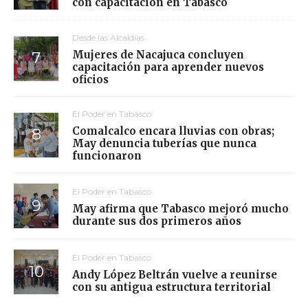
con capacitación en Tabasco
Desde las Alcaldías
Mujeres de Nacajuca concluyen
capacitación para aprender nuevos
oficios
El Poder en Tabasco
Comalcalco encara lluvias con obras;
May denuncia tuberías que nunca
funcionaron
El Poder en Tabasco
May afirma que Tabasco mejoró mucho
durante sus dos primeros años
El Poder en Tabasco
Andy López Beltrán vuelve a reunirse
con su antigua estructura territorial