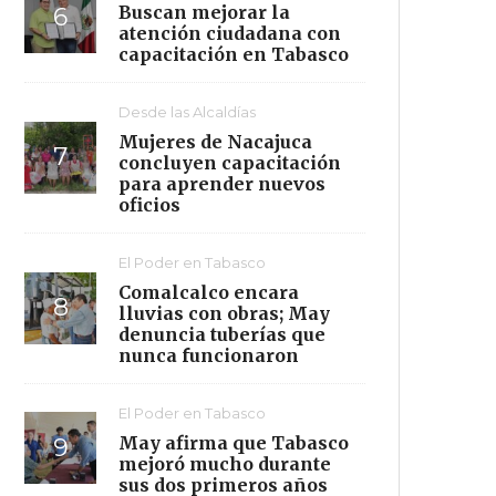
Buscan mejorar la
atención ciudadana con
capacitación en Tabasco
Desde las Alcaldías
Mujeres de Nacajuca
concluyen capacitación
para aprender nuevos
oficios
El Poder en Tabasco
Comalcalco encara
lluvias con obras; May
denuncia tuberías que
nunca funcionaron
El Poder en Tabasco
May afirma que Tabasco
mejoró mucho durante
sus dos primeros años