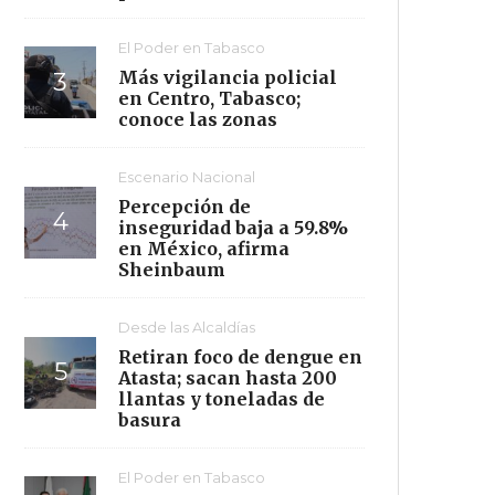
El Poder en Tabasco
Más vigilancia policial
en Centro, Tabasco;
conoce las zonas
Escenario Nacional
Percepción de
inseguridad baja a 59.8%
en México, afirma
Sheinbaum
Desde las Alcaldías
Retiran foco de dengue en
Atasta; sacan hasta 200
llantas y toneladas de
basura
El Poder en Tabasco