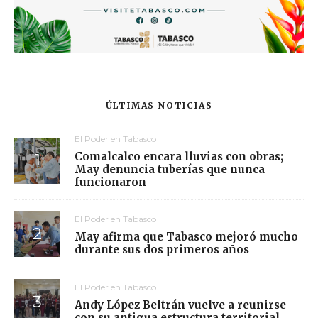
ÚLTIMAS NOTICIAS
El Poder en Tabasco
Comalcalco encara lluvias con obras;
May denuncia tuberías que nunca
funcionaron
El Poder en Tabasco
May afirma que Tabasco mejoró mucho
durante sus dos primeros años
El Poder en Tabasco
Andy López Beltrán vuelve a reunirse
con su antigua estructura territorial