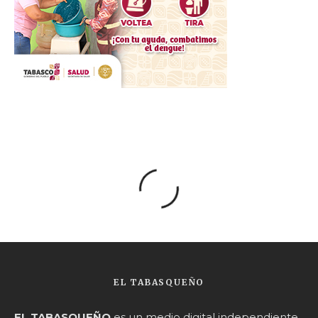
EL TABASQUEÑO
EL TABASQUEÑO
es un medio digital independiente