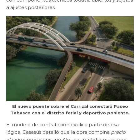
a ajustes posteriores.
El nuevo puente sobre el Carrizal conectará Paseo
Tabasco con el distrito ferial y deportivo poniente.
El modelo de contratación explica parte de esa
lógica. Casasús detalló que la obra combina
precio
alzado
y
precio unitario
. Algunas partidas quedaron