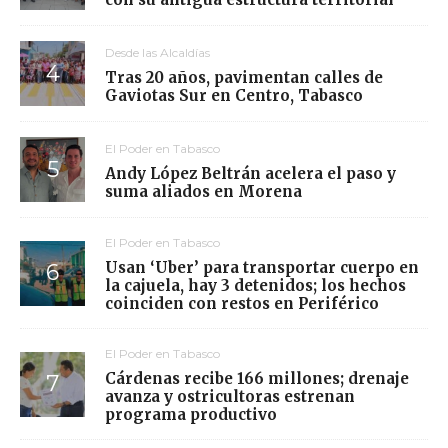
Desde las Alcaldías
Tras 20 años, pavimentan calles de
Gaviotas Sur en Centro, Tabasco
El Poder en Tabasco
Andy López Beltrán acelera el paso y
suma aliados en Morena
El Poder en Tabasco
Usan ‘Uber’ para transportar cuerpo en
la cajuela, hay 3 detenidos; los hechos
coinciden con restos en Periférico
El Poder en Tabasco
Cárdenas recibe 166 millones; drenaje
avanza y ostricultoras estrenan
programa productivo