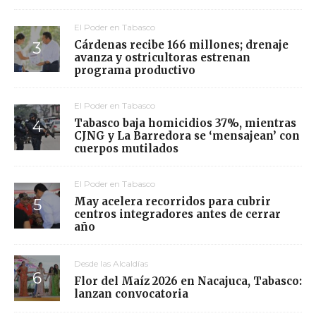
El Poder en Tabasco
Cárdenas recibe 166 millones; drenaje
avanza y ostricultoras estrenan
programa productivo
El Poder en Tabasco
Tabasco baja homicidios 37%, mientras
CJNG y La Barredora se ‘mensajean’ con
cuerpos mutilados
El Poder en Tabasco
May acelera recorridos para cubrir
centros integradores antes de cerrar
año
Desde las Alcaldías
Flor del Maíz 2026 en Nacajuca, Tabasco:
lanzan convocatoria