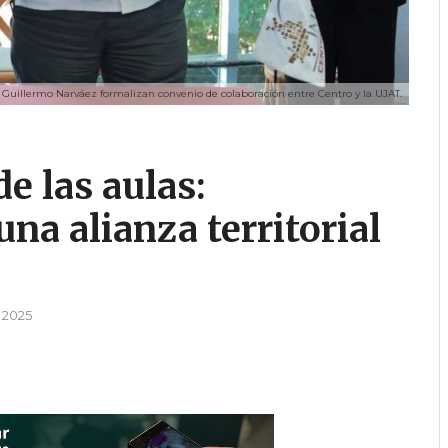
Guillermo Narváez formalizan convenio de colaboración entre Centro y la UJAT.
e las aulas:
na alianza territorial
 2025