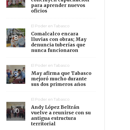
para aprender nuevos
oficios
El Poder en Tabasco
Comalcalco encara
lluvias con obras; May
denuncia tuberías que
nunca funcionaron
El Poder en Tabasco
May afirma que Tabasco
mejoró mucho durante
sus dos primeros años
El Poder en Tabasco
Andy López Beltrán
vuelve a reunirse con su
antigua estructura
territorial