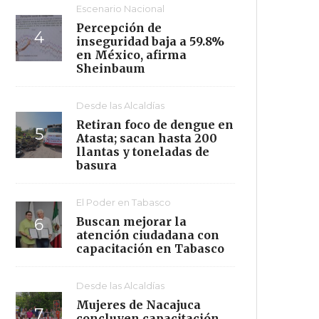
Escenario Nacional
Percepción de
inseguridad baja a 59.8%
en México, afirma
Sheinbaum
Desde las Alcaldías
Retiran foco de dengue en
Atasta; sacan hasta 200
llantas y toneladas de
basura
El Poder en Tabasco
Buscan mejorar la
atención ciudadana con
capacitación en Tabasco
Desde las Alcaldías
Mujeres de Nacajuca
concluyen capacitación