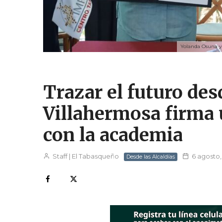
Yolanda Osuna y 
Trazar el futuro desd
Villahermosa firma u
con la academia
Staff | El Tabasqueño
6 agosto,
Desde las Alcaldías