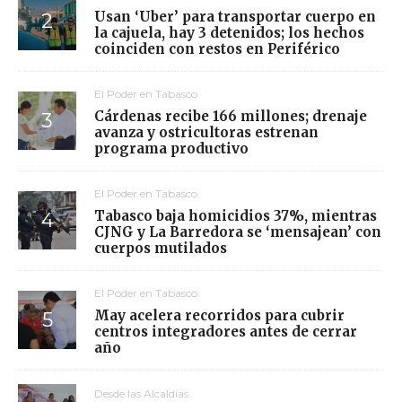
Usan ‘Uber’ para transportar cuerpo en
la cajuela, hay 3 detenidos; los hechos
coinciden con restos en Periférico
El Poder en Tabasco
Cárdenas recibe 166 millones; drenaje
avanza y ostricultoras estrenan
programa productivo
El Poder en Tabasco
Tabasco baja homicidios 37%, mientras
CJNG y La Barredora se ‘mensajean’ con
cuerpos mutilados
El Poder en Tabasco
May acelera recorridos para cubrir
centros integradores antes de cerrar
año
Desde las Alcaldías