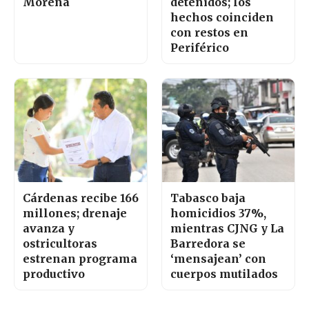
Morena
detenidos; los
hechos coinciden
con restos en
Periférico
Cárdenas recibe 166
Tabasco baja
millones; drenaje
homicidios 37%,
avanza y
mientras CJNG y La
ostricultoras
Barredora se
estrenan programa
‘mensajean’ con
productivo
cuerpos mutilados