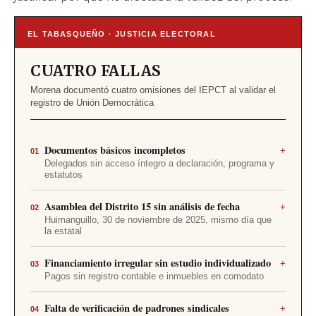
EL TABASQUEÑO · JUSTICIA ELECTORAL
CUATRO FALLAS
Morena documentó cuatro omisiones del IEPCT al validar el
registro de Unión Democrática
Documentos básicos incompletos
+
01
Delegados sin acceso íntegro a declaración, programa y
estatutos
Quienes participaron en la Asamblea Estatal
Asamblea del Distrito 15 sin análisis de fecha
+
Constitutiva solo conocieron versiones resumidas en
02
Huimanguillo, 30 de noviembre de 2025, mismo día que
folletos. El IEPCT calificó esto como formal, sin
la estatal
explicar por qué no afectaba la validez del proceso.
El artículo 34, fracción III de los Lineamientos exige
Financiamiento irregular sin estudio individualizado
+
que las asambleas distritales se celebren un día antes
03
Pagos sin registro contable e inmuebles en comodato
de la estatal. Morena ya lo había señalado en un
recurso previo, desechado por falta de definitividad.
El propio IEPCT reconoció el problema como
Falta de verificación de padrones sindicales
+
estructural, pero no precisó qué asambleas distritales
04