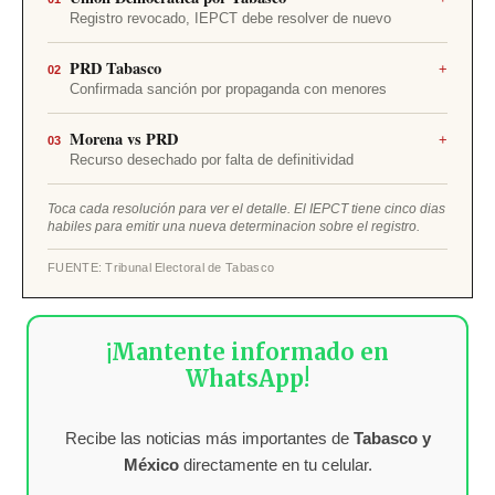
Registro revocado, IEPCT debe resolver de nuevo
El TET revocó el acuerdo CE/2026/025 por falta de
PRD Tabasco
+
motivación. El IEPCT no puede emitir generalidades;
02
Confirmada sanción por propaganda con menores
tiene cinco días hábiles para precisar cada irregularidad
detectada.
El TET avaló la multa impuesta por difundir imágenes
Morena vs PRD
+
de niñas, niños y adolescentes sin las protecciones
03
Recurso desechado por falta de definitividad
legales requeridas. La conducta se calificó como falta
grave ordinaria.
El TET desechó el recurso de Morena sobre diligencias
Toca cada resolución para ver el detalle. El IEPCT tiene cinco dias
en un procedimiento sancionador contra el PRD, al
habiles para emitir una nueva determinacion sobre el registro.
tratarse de un acto intraprocesal sin afectación directa
e irreparable.
FUENTE: Tribunal Electoral de Tabasco
¡Mantente informado en
WhatsApp!
Recibe las noticias más importantes de
Tabasco y
México
directamente en tu celular.