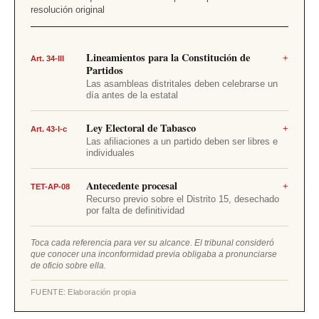
resolución original
Lineamientos para la Constitución de
+
Art. 34-III
Partidos
Las asambleas distritales deben celebrarse un
día antes de la estatal
Exige que todas las asambleas distritales se
Ley Electoral de Tabasco
+
Art. 43-I-c
realicen, cuando menos, un día antes de la
Las afiliaciones a un partido deben ser libres e
Asamblea Estatal Constitutiva. La del Distrito
individuales
15, en Huimanguillo, se celebró el mismo día
que la estatal, el 30 de noviembre de 2025.
Obliga a la autoridad electoral a garantizar
Antecedente procesal
+
TET-AP-08
que las afiliaciones sean libres, individuales
Recurso previo sobre el Distrito 15, desechado
y voluntarias. El IEPCT alegó que no estaba
por falta de definitividad
obligado a cruzar datos con padrones
sindicales; el TET concluyó que sí lo estaba.
Aunque el recurso fue desechado en su
Toca cada referencia para ver su alcance. El tribunal consideró
momento, el IEPCT ya tenía conocimiento
que conocer una inconformidad previa obligaba a pronunciarse
de oficio sobre ella.
de la inconformidad sobre la asamblea de
Huimanguillo. Para el TET, eso obligaba a
FUENTE: Elaboración propia
pronunciarse de oficio al resolver el registro.