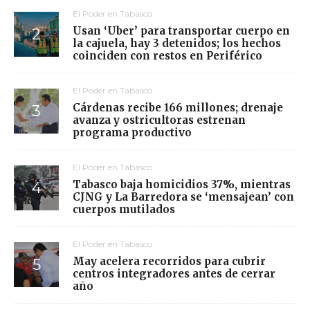
El Poder en Tabasco
Usan ‘Uber’ para transportar cuerpo en
la cajuela, hay 3 detenidos; los hechos
coinciden con restos en Periférico
El Poder en Tabasco
Cárdenas recibe 166 millones; drenaje
avanza y ostricultoras estrenan
programa productivo
El Poder en Tabasco
Tabasco baja homicidios 37%, mientras
CJNG y La Barredora se ‘mensajean’ con
cuerpos mutilados
El Poder en Tabasco
May acelera recorridos para cubrir
centros integradores antes de cerrar
año