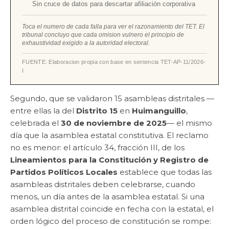
Sin cruce de datos para descartar afiliación corporativa
se vieron afectadas por estos pagos o por el uso de
inmuebles prestados.
El artículo 43 de la Ley Electoral de Tabasco obliga a
Toca el numero de cada falla para ver el razonamiento del TET. El
garantizar afiliaciones libres e individuales. El IEPCT
tribunal concluyo que cada omision vulnero el principio de
argumentó que no estaba obligado a hacer esa
exhaustividad exigido a la autoridad electoral.
verificación; el TET lo desmintió.
FUENTE: Elaboracion propia con base en sentencia TET-AP-11/2026-
I
Segundo, que se validaron 15 asambleas distritales —
entre ellas la del
Distrito 15
en
Huimanguillo
,
celebrada el
30 de noviembre de 2025
— el mismo
día que la asamblea estatal constitutiva. El reclamo
no es menor: el artículo 34, fracción III, de los
Lineamientos para la Constitución y Registro de
Partidos Políticos Locales
establece que todas las
asambleas distritales deben celebrarse, cuando
menos, un día antes de la asamblea estatal. Si una
asamblea distrital coincide en fecha con la estatal, el
orden lógico del proceso de constitución se rompe: