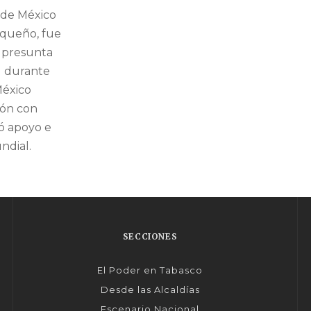
 de México
squeño, fue
 presunta
l durante
México
ión con
ó apoyo e
ndial.
SECCIONES
El Poder en Tabasco
Desde las Alcaldías
Escenario Nacional