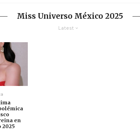
Miss Universo México 2025
Latest
ca
tima
polémica
asco
reina en
o 2025