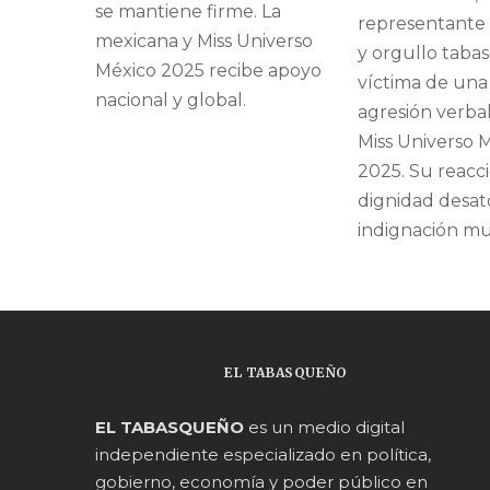
se mantiene firme. La
representante
mexicana y Miss Universo
y orgullo taba
México 2025 recibe apoyo
víctima de una
nacional y global.
agresión verba
Miss Universo 
2025. Su reacc
dignidad desat
indignación mu
EL TABASQUEÑO
EL TABASQUEÑO
es un medio digital
independiente especializado en política,
gobierno, economía y poder público en