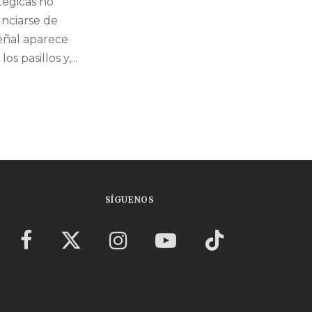
tégicas no
nciarse de
señal aparece
os pasillos y,...
SÍGUENOS