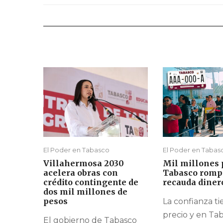
El Poder en Tabasco
El Poder en Tabas
Villahermosa 2030
Mil millones 
acelera obras con
Tabasco rompe
crédito contingente de
recauda dinero
dos mil millones de
pesos
La confianza t
precio y en Ta
El gobierno de Tabasco