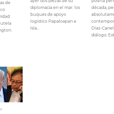
ayer dos piezas de su
podría per
das de
diplomacia en el mar: los
década, pe
ico
buques de apoyo
absolutam
aridad
logístico Papaloapan e
contempor
autela
Isla...
Díaz-Canel
ngton.
diálogo; Es
as