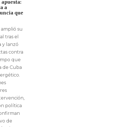
 apuesta:
a a
uncia que
amplió su
l tras el
 y lanzó
tas contra
iempo que
a de Cuba
ergético.
nes
res
ntervención,
ón política
confirman
ivo de