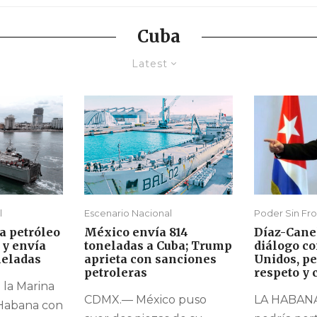
Cuba
Latest
l
Escenario Nacional
Poder Sin Fro
a petróleo
México envía 814
Díaz-Cane
 y envía
toneladas a Cuba; Trump
diálogo co
neladas
aprieta con sanciones
Unidos, pe
petroleras
respeto y 
la Marina
CDMX.— México puso
LA HABANA
 Habana con