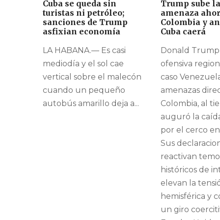
Cuba se queda sin
Trump sube la
turistas ni petróleo;
amenaza ahor
sanciones de Trump
Colombia y an
asfixian economía
Cuba caerá
LA HABANA.— Es casi
Donald Trump 
mediodía y el sol cae
ofensiva regiona
vertical sobre el malecón
caso Venezuela
cuando un pequeño
amenazas direc
autobús amarillo deja a...
Colombia, al t
auguró la caíd
por el cerco en
Sus declaracio
reactivan temo
históricos de i
elevan la tensi
hemisférica y 
un giro coercit