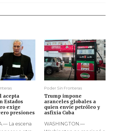
nteras
Poder Sin Fronteras
l acepta
Trump impone
n Estados
aranceles globales a
ro exige
quien envíe petróleo y
cero presiones
asfixia Cuba
.— La escena
WASHINGTON.—