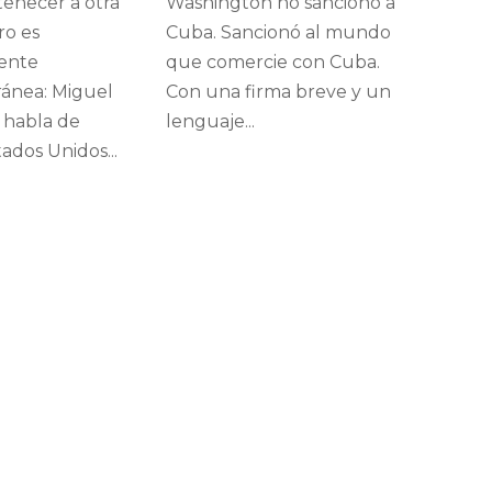
tenecer a otra
Washington no sancionó a
ro es
Cuba. Sancionó al mundo
ente
que comercie con Cuba.
ánea: Miguel
Con una firma breve y un
 habla de
lenguaje...
tados Unidos...