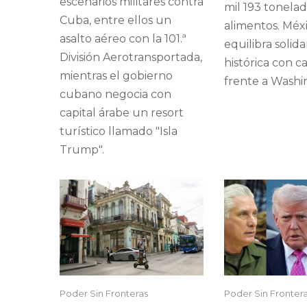
escenarios militares contra
mil 193 tonela
Cuba, entre ellos un
alimentos. Méx
asalto aéreo con la 101.ª
equilibra solid
División Aerotransportada,
histórica con c
mientras el gobierno
frente a Washi
cubano negocia con
capital árabe un resort
turístico llamado "Isla
Trump".
Poder Sin Fronteras
Poder Sin Fronter