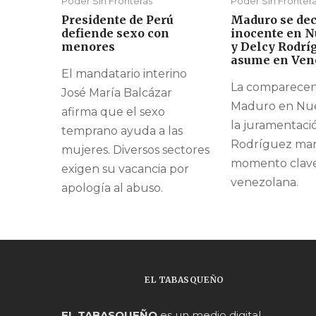
Poder Sin Fronteras
Poder Sin Fronter
Presidente de Perú
Maduro se dec
defiende sexo con
inocente en N
menores
y Delcy Rodrí
asume en Ven
El mandatario interino
La comparecen
José María Balcázar
Maduro en Nue
afirma que el sexo
la juramentaci
temprano ayuda a las
Rodríguez ma
mujeres. Diversos sectores
momento clave e
exigen su vacancia por
venezolana.
apología al abuso.
EL TABASQUEÑO
EL TABASQUEÑO
es un medio digital