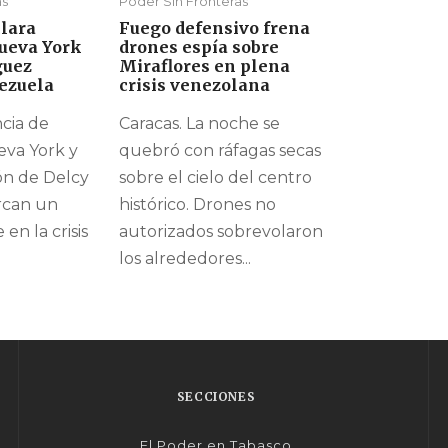
as
Poder Sin Fronteras
lara
Fuego defensivo frena
ueva York
drones espía sobre
guez
Miraflores en plena
ezuela
crisis venezolana
cia de
Caracas. La noche se
va York y
quebró con ráfagas secas
ón de Delcy
sobre el cielo del centro
rcan un
histórico. Drones no
n la crisis
autorizados sobrevolaron
los alrededores...
SECCIONES
El Poder en Tabasco