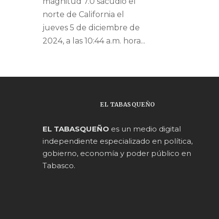
magnitud 7.0 sacudió el
norte de California el
jueves 5 de diciembre de
2024, a las 10:44 a.m. hora...
EL TABASQUEÑO
EL TABASQUEÑO
es un medio digital
independiente especializado en política,
gobierno, economía y poder público en
Tabasco.