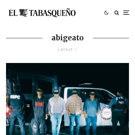
abigeato
Latest