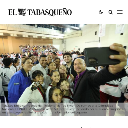
Tabasco brilló como sede del Regional de Tae Kwon Do rumbo a la Olimpiada
Nacional CONADE 2025, con más de 500 atletas compitiendo por su sueño olímpico en
un evento que reafirma el poder transformador del deporte.