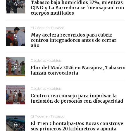
Tabasco baja homicidios 37%, mientras
CJNG y La Barredora se ‘mensajean’ con
cuerpos mutilados
El Poder en Tabasco
May acelera recorridos para cubrir
centros integradores antes de cerrar
año
Desde las Alcaldías
Flor del Maíz 2026 en Nacajuca, Tabasco:
lanzan convocatoria
Desde las Alcaldías
Centro crea consejo para impulsar la
inclusión de personas con discapacidad
El Poder en Tabasco
El Tren Chontalpa-Dos Bocas construye
sus primeros 20 kilómetros y apunta