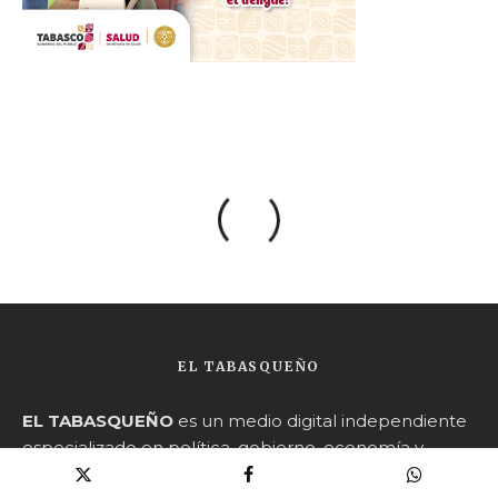
EL TABASQUEÑO
EL TABASQUEÑO
es un medio digital independiente
especializado en política, gobierno, economía y
poder público en Tabasco.