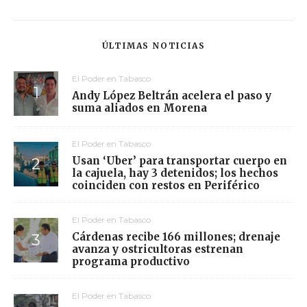
ÚLTIMAS NOTICIAS
El Poder en Tabasco
Andy López Beltrán acelera el paso y
suma aliados en Morena
El Poder en Tabasco
Usan ‘Uber’ para transportar cuerpo en
la cajuela, hay 3 detenidos; los hechos
coinciden con restos en Periférico
El Poder en Tabasco
Cárdenas recibe 166 millones; drenaje
avanza y ostricultoras estrenan
programa productivo
El Poder en Tabasco