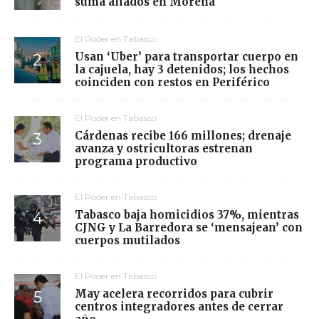
suma aliados en Morena
El Poder en Tabasco
Usan ‘Uber’ para transportar cuerpo en
la cajuela, hay 3 detenidos; los hechos
coinciden con restos en Periférico
El Poder en Tabasco
Cárdenas recibe 166 millones; drenaje
avanza y ostricultoras estrenan
programa productivo
El Poder en Tabasco
Tabasco baja homicidios 37%, mientras
CJNG y La Barredora se ‘mensajean’ con
cuerpos mutilados
El Poder en Tabasco
May acelera recorridos para cubrir
centros integradores antes de cerrar