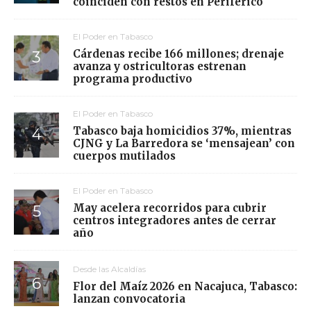
coinciden con restos en Periférico
El Poder en Tabasco
Cárdenas recibe 166 millones; drenaje
avanza y ostricultoras estrenan
programa productivo
El Poder en Tabasco
Tabasco baja homicidios 37%, mientras
CJNG y La Barredora se ‘mensajean’ con
cuerpos mutilados
El Poder en Tabasco
May acelera recorridos para cubrir
centros integradores antes de cerrar
año
Desde las Alcaldías
Flor del Maíz 2026 en Nacajuca, Tabasco:
lanzan convocatoria