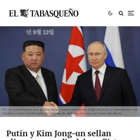
En un movimiento que podría tener repercusiones de largo alcance, el presidente ruso
Vladimir Putin ha firmado un tratado de defensa mutua con Corea del Norte.
Putin y Kim Jong-un sellan