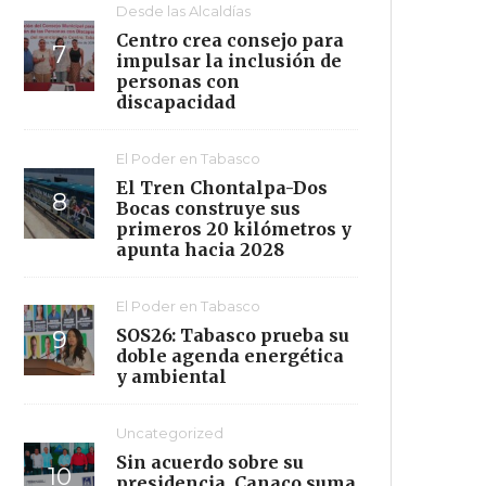
Desde las Alcaldías
Centro crea consejo para
impulsar la inclusión de
personas con
discapacidad
El Poder en Tabasco
El Tren Chontalpa-Dos
Bocas construye sus
primeros 20 kilómetros y
apunta hacia 2028
El Poder en Tabasco
SOS26: Tabasco prueba su
doble agenda energética
y ambiental
Uncategorized
Sin acuerdo sobre su
presidencia, Canaco suma