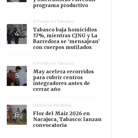
programa productivo
El Poder en Tabasco
Tabasco baja homicidios
37%, mientras CJNG y La
Barredora se ‘mensajean’
con cuerpos mutilados
El Poder en Tabasco
May acelera recorridos
para cubrir centros
integradores antes de
cerrar año
Desde las Alcaldías
Flor del Maíz 2026 en
Nacajuca, Tabasco: lanzan
convocatoria