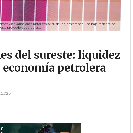
ex y las variaciones históricas de su deuda, destacando una baja reciente de
os a proveedores del sureste.
s del sureste: liquidez
r economía petrolera
, 2026