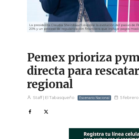
La presidenta Claudia Sheinbaum expone la evolución del pasivo de Pem
20% y un proceso de regularización financiera que incluye pagos masiv
Pemex prioriza pyme
directa para rescata
regional
Staff | El Tabasqueño
5 febrero
Escenario Nacional