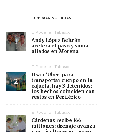
ÚLTIMAS NOTICIAS
El Poder en Tabasco
Andy López Beltrán
acelera el paso y suma
aliados en Morena
El Poder en Tabasco
Usan ‘Uber’ para
transportar cuerpo en la
cajuela, hay 3 detenidos;
los hechos coinciden con
restos en Periférico
El Poder en Tabasco
Cárdenas recibe 166
millones; drenaje avanza
y ostricultoras estrenan