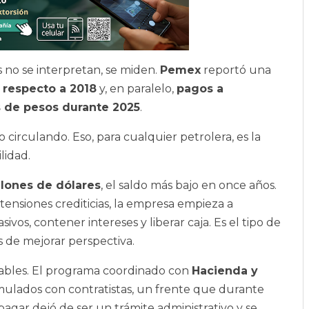
 no se interpretan, se miden.
Pemex
reportó una
 respecto a 2018
y, en paralelo,
pagos a
 de pesos durante 2025
.
 circulando. Eso, para cualquier petrolera, es la
lidad.
llones de dólares
, el saldo más bajo en once años.
tensiones crediticias, la empresa empieza a
vos, contener intereses y liberar caja. Es el tipo de
s de mejorar perspectiva.
tables. El programa coordinado con
Hacienda y
ulados con contratistas, un frente que durante
 pagar dejó de ser un trámite administrativo y se