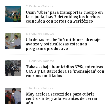
El Poder en Tabasco
Usan ‘Uber’ para transportar cuerpo en
la cajuela, hay 3 detenidos; los hechos
coinciden con restos en Periférico
El Poder en Tabasco
Cárdenas recibe 166 millones; drenaje
avanza y ostricultoras estrenan
programa productivo
El Poder en Tabasco
Tabasco baja homicidios 37%, mientras
CJNG y La Barredora se ‘mensajean’ con
cuerpos mutilados
El Poder en Tabasco
May acelera recorridos para cubrir
centros integradores antes de cerrar
año