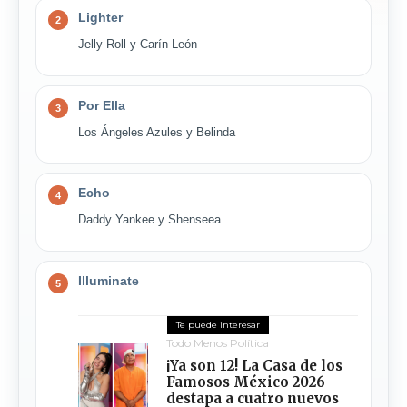
Lighter
2
Jelly Roll y Carín León
Por Ella
3
Los Ángeles Azules y Belinda
Echo
4
Daddy Yankee y Shenseea
Illuminate
5
Todo Menos Política
¡Ya son 12! La Casa de los
Famosos México 2026
destapa a cuatro nuevos