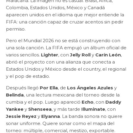
Maracaná. La imagen no es casual. Brasil, África,
Colombia, Estados Unidos, México y Canadá
aparecen unidos en el idioma que mejor entiende la
FIFA: una canción capaz de cruzar acentos sin pedir
permiso.
Pero el Mundial 2026 no se está construyendo con
una sola canción. La FIFA empujó un álbum oficial de
varios sencillos.
Lighter
, con
Jelly Roll
y
Carín León
,
abrió el proyecto con una alianza que conecta a
Estados Unidos y México desde el country, el regional
y el pop de estadio.
Después llegó
Por Ella
, de
Los Ángeles Azules
y
Belinda
, una lectura mexicana del torneo desde la
cumbia y el pop. Luego apareció
Echo
, con
Daddy
Yankee
y
Shenseea
, y más tarde
Illuminate
, con
Jessie Reyez
y
Elyanna
. La banda sonora no quiere
sonar uniforme. Quiere sonar como el mapa del
torneo: múltiple, comercial, mestizo, exportable.