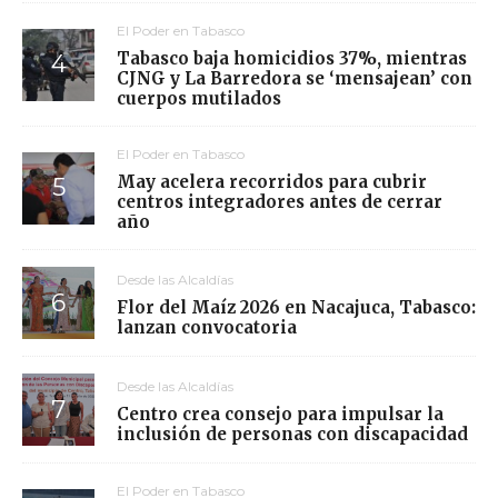
El Poder en Tabasco
Tabasco baja homicidios 37%, mientras
CJNG y La Barredora se ‘mensajean’ con
cuerpos mutilados
El Poder en Tabasco
May acelera recorridos para cubrir
centros integradores antes de cerrar
año
Desde las Alcaldías
Flor del Maíz 2026 en Nacajuca, Tabasco:
lanzan convocatoria
Desde las Alcaldías
Centro crea consejo para impulsar la
inclusión de personas con discapacidad
El Poder en Tabasco