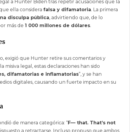
gal a Hunter Biden tras repetir acusaciones que la
 que ella considera
falsa y difamatoria
. La primera
na disculpa pública
, advirtiendo que, de lo
 por más de
1 000 millones de dólares
.
es
, exigió que Hunter retire sus comentarios y
 misiva legal, estas declaraciones han sido
, difamatorias e inflamatorias
”, y se han
edios digitales, causando un fuerte impacto en su
a
ondió de manera categórica: “
F— that. That’s not
dispuesto a retractarse. Incluso propuso que ambos