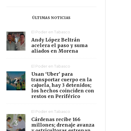
ÚLTIMAS NOTICIAS
El Poder en Tabasco
Andy López Beltrán
acelera el paso y suma
aliados en Morena
El Poder en Tabasco
Usan ‘Uber’ para
transportar cuerpo en la
cajuela, hay 3 detenidos;
los hechos coinciden con
restos en Periférico
El Poder en Tabasco
Cárdenas recibe 166
millones; drenaje avanza
y ostricultoras estrenan