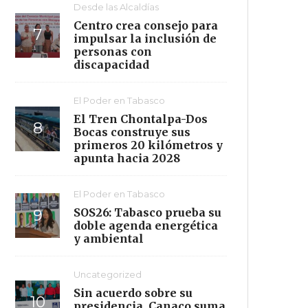
Desde las Alcaldías
Centro crea consejo para
impulsar la inclusión de
personas con
discapacidad
El Poder en Tabasco
El Tren Chontalpa-Dos
Bocas construye sus
primeros 20 kilómetros y
apunta hacia 2028
El Poder en Tabasco
SOS26: Tabasco prueba su
doble agenda energética
y ambiental
Uncategorized
Sin acuerdo sobre su
presidencia, Canaco suma