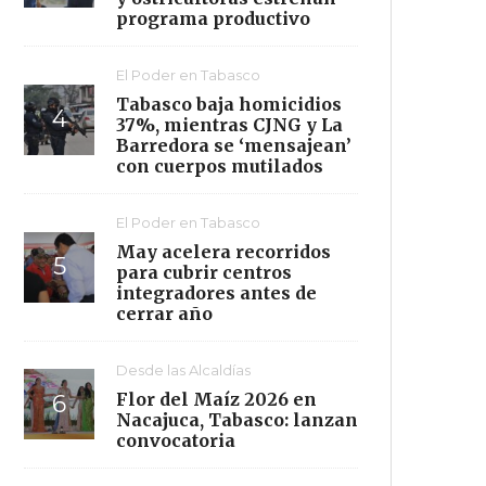
programa productivo
El Poder en Tabasco
Tabasco baja homicidios
37%, mientras CJNG y La
Barredora se ‘mensajean’
con cuerpos mutilados
El Poder en Tabasco
May acelera recorridos
para cubrir centros
integradores antes de
cerrar año
Desde las Alcaldías
Flor del Maíz 2026 en
Nacajuca, Tabasco: lanzan
convocatoria