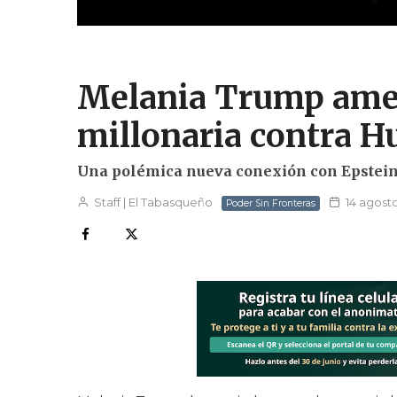
Melania Trump ame
millonaria contra H
Una polémica nueva conexión con Epstein a
Staff | El Tabasqueño
14 agost
Poder Sin Fronteras