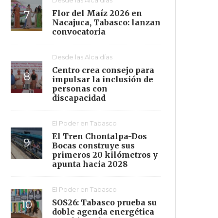
Flor del Maíz 2026 en
Nacajuca, Tabasco: lanzan
convocatoria
Desde las Alcaldías
Centro crea consejo para
impulsar la inclusión de
personas con
discapacidad
El Poder en Tabasco
El Tren Chontalpa-Dos
Bocas construye sus
primeros 20 kilómetros y
apunta hacia 2028
El Poder en Tabasco
SOS26: Tabasco prueba su
doble agenda energética