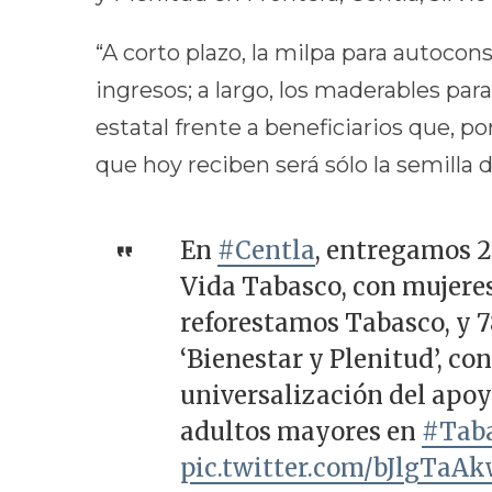
“A corto plazo, la milpa para autocon
ingresos; a largo, los maderables par
estatal frente a beneficiarios que, p
que hoy reciben será sólo la semill
En
#Centla
, entregamos 
Vida Tabasco, con mujere
reforestamos Tabasco, y 7
‘Bienestar y Plenitud’, co
universalización del apo
adultos mayores en
#Tab
pic.twitter.com/bJlgTaA