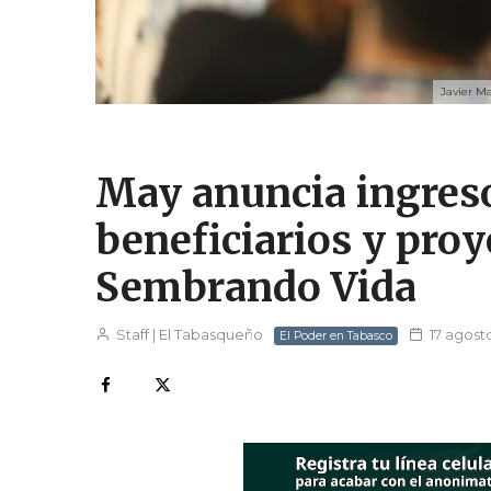
Javier Ma
May anuncia ingreso
beneficiarios y proy
Sembrando Vida
Staff | El Tabasqueño
17 agost
El Poder en Tabasco