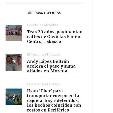
ÚLTIMAS NOTICIAS
Desde las Alcaldías
Tras 20 años, pavimentan
calles de Gaviotas Sur en
Centro, Tabasco
El Poder en Tabasco
Andy López Beltrán
acelera el paso y suma
aliados en Morena
El Poder en Tabasco
Usan ‘Uber’ para
transportar cuerpo en la
cajuela, hay 3 detenidos;
los hechos coinciden con
restos en Periférico