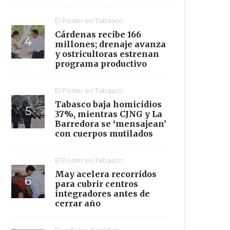
El Poder en Tabasco
Cárdenas recibe 166
millones; drenaje avanza
y ostricultoras estrenan
programa productivo
El Poder en Tabasco
Tabasco baja homicidios
37%, mientras CJNG y La
Barredora se ‘mensajean’
con cuerpos mutilados
El Poder en Tabasco
May acelera recorridos
para cubrir centros
integradores antes de
cerrar año
Desde las Alcaldías