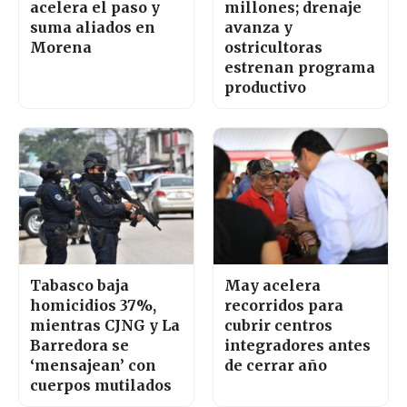
acelera el paso y
millones; drenaje
suma aliados en
avanza y
Morena
ostricultoras
estrenan programa
productivo
Tabasco baja
May acelera
homicidios 37%,
recorridos para
mientras CJNG y La
cubrir centros
Barredora se
integradores antes
‘mensajean’ con
de cerrar año
cuerpos mutilados