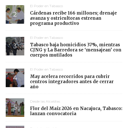
El Poder en Tabasco
Cárdenas recibe 166 millones; drenaje
avanza y ostricultoras estrenan
programa productivo
El Poder en Tabasco
Tabasco baja homicidios 37%, mientras
CJNG y La Barredora se ‘mensajean’ con
cuerpos mutilados
El Poder en Tabasco
May acelera recorridos para cubrir
centros integradores antes de cerrar
año
Desde las Alcaldías
Flor del Maíz 2026 en Nacajuca, Tabasco:
lanzan convocatoria