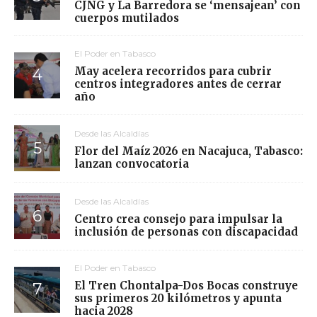
CJNG y La Barredora se ‘mensajean’ con
cuerpos mutilados
El Poder en Tabasco
May acelera recorridos para cubrir
centros integradores antes de cerrar
año
Desde las Alcaldías
Flor del Maíz 2026 en Nacajuca, Tabasco:
lanzan convocatoria
Desde las Alcaldías
Centro crea consejo para impulsar la
inclusión de personas con discapacidad
El Poder en Tabasco
El Tren Chontalpa-Dos Bocas construye
sus primeros 20 kilómetros y apunta
hacia 2028