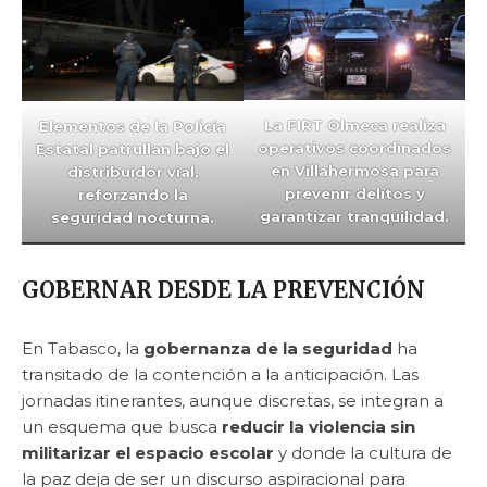
La FIRT Olmeca realiza
Elementos de la Policía
operativos coordinados
Estatal patrullan bajo el
en Villahermosa para
distribuidor vial,
prevenir delitos y
reforzando la
garantizar tranquilidad.
seguridad nocturna.
GOBERNAR DESDE LA PREVENCIÓN
En Tabasco, la
gobernanza de la seguridad
ha
transitado de la contención a la anticipación. Las
jornadas itinerantes, aunque discretas, se integran a
un esquema que busca
reducir la violencia sin
militarizar el espacio escolar
y donde la cultura de
la paz deja de ser un discurso aspiracional para