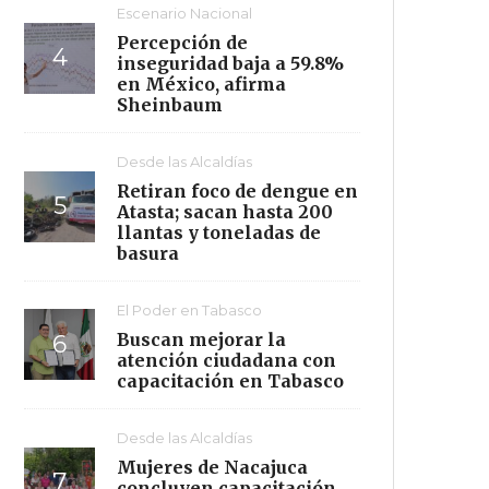
Escenario Nacional
Percepción de
inseguridad baja a 59.8%
en México, afirma
Sheinbaum
Desde las Alcaldías
Retiran foco de dengue en
Atasta; sacan hasta 200
llantas y toneladas de
basura
El Poder en Tabasco
Buscan mejorar la
atención ciudadana con
capacitación en Tabasco
Desde las Alcaldías
Mujeres de Nacajuca
concluyen capacitación