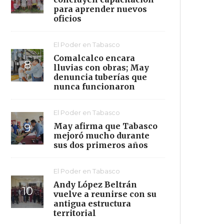
para aprender nuevos
oficios
El Poder en Tabasco
Comalcalco encara
lluvias con obras; May
denuncia tuberías que
nunca funcionaron
El Poder en Tabasco
May afirma que Tabasco
mejoró mucho durante
sus dos primeros años
El Poder en Tabasco
Andy López Beltrán
vuelve a reunirse con su
antigua estructura
territorial