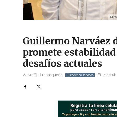
El re
Guillermo Narváez d
promete estabilidad
desafíos actuales
Staff | El Tabasqueño
13 octub
El Poder en Tabasco