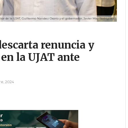
ctor de la UJAT, Guillermo Narváez Osorio y el gobernador, Javier May Rodríguez.
escarta renuncia y
 en la UJAT ante
re, 2024