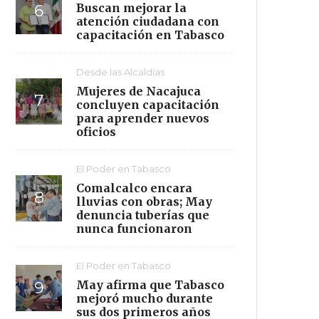
Buscan mejorar la
atención ciudadana con
capacitación en Tabasco
Desde las Alcaldías
Mujeres de Nacajuca
concluyen capacitación
para aprender nuevos
oficios
El Poder en Tabasco
Comalcalco encara
lluvias con obras; May
denuncia tuberías que
nunca funcionaron
El Poder en Tabasco
May afirma que Tabasco
mejoró mucho durante
sus dos primeros años