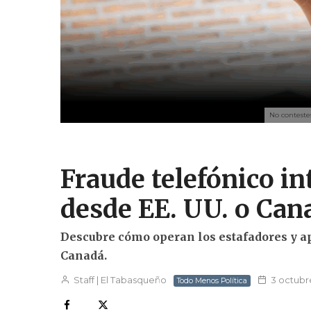
No conteste
Fraude telefónico in
desde EE. UU. o Can
Descubre cómo operan los estafadores y ap
Canadá.
Staff | El Tabasqueño
3 octubr
Todo Menos Política