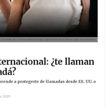
s llamadas de números desconocidos, especialmente si tienen lada internacional.
ternacional: ¿te llaman
adá?
rende a protegerte de llamadas desde EE. UU. o
e, 2025