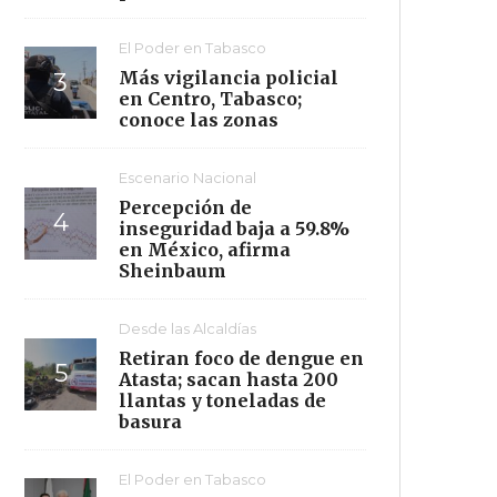
El Poder en Tabasco
Más vigilancia policial
en Centro, Tabasco;
conoce las zonas
Escenario Nacional
Percepción de
inseguridad baja a 59.8%
en México, afirma
Sheinbaum
Desde las Alcaldías
Retiran foco de dengue en
Atasta; sacan hasta 200
llantas y toneladas de
basura
El Poder en Tabasco