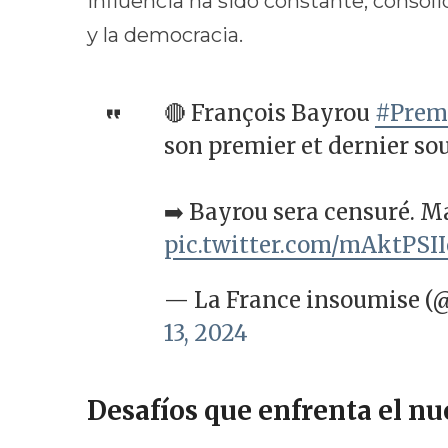
influencia ha sido constante, conso
y la democracia.
🔴 François Bayrou
#Prem
son premier et dernier sou
➡️ Bayrou sera censuré. Ma
pic.twitter.com/mAktPSI
— La France insoumise (
13, 2024
Desafíos que enfrenta el n