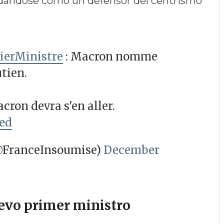
lidándose como un defensor del centrismo
ierMinistre
: Macron nomme
tien.
cron devra s'en aller.
Ied
@FranceInsoumise)
December
uevo primer ministro