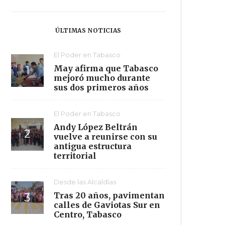
ÚLTIMAS NOTICIAS
El Poder en Tabasco
May afirma que Tabasco
mejoró mucho durante
sus dos primeros años
El Poder en Tabasco
Andy López Beltrán
vuelve a reunirse con su
antigua estructura
territorial
Desde las Alcaldías
Tras 20 años, pavimentan
calles de Gaviotas Sur en
Centro, Tabasco