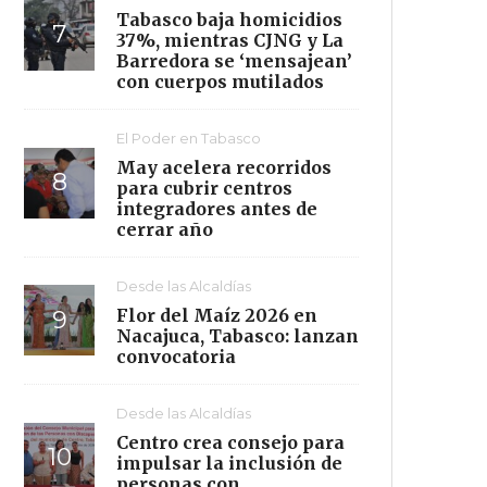
Tabasco baja homicidios
37%, mientras CJNG y La
Barredora se ‘mensajean’
con cuerpos mutilados
El Poder en Tabasco
May acelera recorridos
para cubrir centros
integradores antes de
cerrar año
Desde las Alcaldías
Flor del Maíz 2026 en
Nacajuca, Tabasco: lanzan
convocatoria
Desde las Alcaldías
Centro crea consejo para
impulsar la inclusión de
personas con