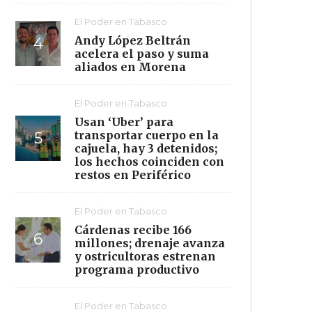
El Poder en Tabasco
Andy López Beltrán
acelera el paso y suma
aliados en Morena
El Poder en Tabasco
Usan ‘Uber’ para
transportar cuerpo en la
cajuela, hay 3 detenidos;
los hechos coinciden con
restos en Periférico
El Poder en Tabasco
Cárdenas recibe 166
millones; drenaje avanza
y ostricultoras estrenan
programa productivo
El Poder en Tabasco