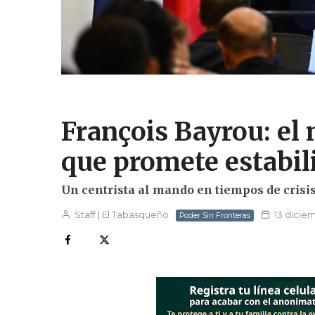
François Bayrou: el
que promete estabil
Un centrista al mando en tiempos de crisis 
Staff | El Tabasqueño
13 dicie
Poder Sin Fronteras