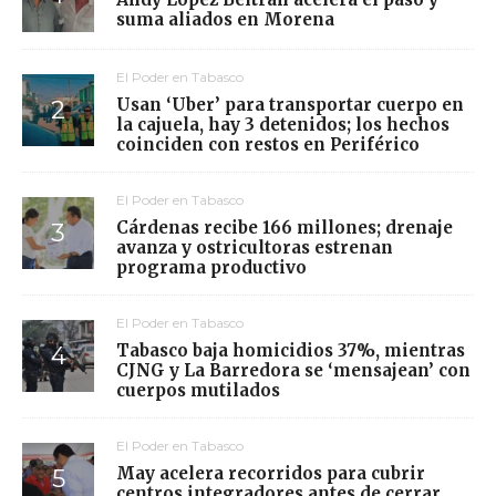
suma aliados en Morena
El Poder en Tabasco
Usan ‘Uber’ para transportar cuerpo en
la cajuela, hay 3 detenidos; los hechos
coinciden con restos en Periférico
El Poder en Tabasco
Cárdenas recibe 166 millones; drenaje
avanza y ostricultoras estrenan
programa productivo
El Poder en Tabasco
Tabasco baja homicidios 37%, mientras
CJNG y La Barredora se ‘mensajean’ con
cuerpos mutilados
El Poder en Tabasco
May acelera recorridos para cubrir
centros integradores antes de cerrar