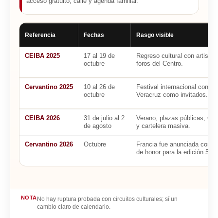
acceso gratuito, calle y agenda familiar.
Referencia
Fechas
Rasgo visible
CEIBA 2025
17 al 19 de
Regreso cultural con artistas
octubre
foros del Centro.
Cervantino 2025
10 al 26 de
Festival internacional con R
octubre
Veracruz como invitados.
CEIBA 2026
31 de julio al 2
Verano, plazas públicas, Col
de agosto
y cartelera masiva.
Cervantino 2026
Octubre
Francia fue anunciada como 
de honor para la edición 54.
NOTA
No hay ruptura probada con circuitos culturales; sí un
cambio claro de calendario.