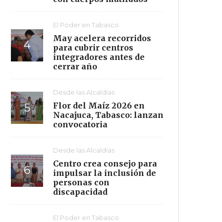
El Poder en Tabasco
May acelera recorridos
para cubrir centros
integradores antes de
cerrar año
Desde las Alcaldías
Flor del Maíz 2026 en
Nacajuca, Tabasco: lanzan
convocatoria
Desde las Alcaldías
Centro crea consejo para
impulsar la inclusión de
personas con
discapacidad
El Poder en Tabasco