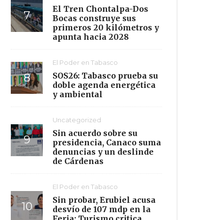
El Tren Chontalpa-Dos
Bocas construye sus
primeros 20 kilómetros y
apunta hacia 2028
El Poder en Tabasco
SOS26: Tabasco prueba su
doble agenda energética
y ambiental
Uncategorized
Sin acuerdo sobre su
presidencia, Canaco suma
denuncias y un deslinde
de Cárdenas
El Poder en Tabasco
Sin probar, Erubiel acusa
desvío de 107 mdp en la
Feria; Turismo critica