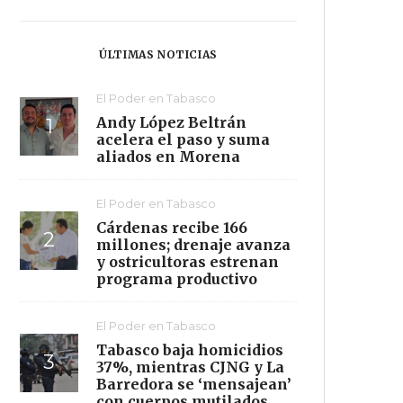
ÚLTIMAS NOTICIAS
El Poder en Tabasco
Andy López Beltrán
acelera el paso y suma
aliados en Morena
El Poder en Tabasco
Cárdenas recibe 166
millones; drenaje avanza
y ostricultoras estrenan
programa productivo
El Poder en Tabasco
Tabasco baja homicidios
37%, mientras CJNG y La
Barredora se ‘mensajean’
con cuerpos mutilados