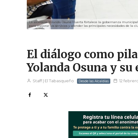
La alcaldesa Yolanda Osuna Huerta fortalece la gobernanza municipal 
para mejorar los servicios y atender las principales necesidades de la c
El diálogo como pil
Yolanda Osuna y su e
Staff | El Tabasqueño
12 febrer
Desde las Alcaldías