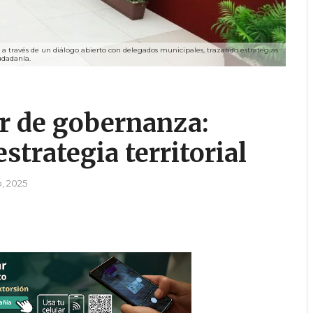
a través de un diálogo abierto con delegados municipales, trazando estrategias
iudadanía.
ar de gobernanza:
strategia territorial
o, 2025