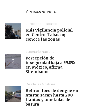
ÚLTIMAS NOTICIAS
El Poder en Tabasco
Más vigilancia policial
en Centro, Tabasco;
conoce las zonas
Escenario Nacional
Percepción de
inseguridad baja a 59.8%
en México, afirma
Sheinbaum
Desde las Alcaldías
Retiran foco de dengue en
Atasta; sacan hasta 200
llantas y toneladas de
basura