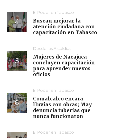
El Poder en Tabasco
Buscan mejorar la
atención ciudadana con
capacitación en Tabasco
Desde las Alcaldías
Mujeres de Nacajuca
concluyen capacitación
para aprender nuevos
oficios
El Poder en Tabasco
Comalcalco encara
lluvias con obras; May
denuncia tuberías que
nunca funcionaron
El Poder en Tabasco