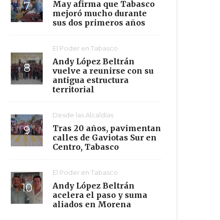
May afirma que Tabasco
mejoró mucho durante
sus dos primeros años
El Poder en Tabasco
Andy López Beltrán
vuelve a reunirse con su
antigua estructura
territorial
Desde las Alcaldías
Tras 20 años, pavimentan
calles de Gaviotas Sur en
Centro, Tabasco
El Poder en Tabasco
Andy López Beltrán
acelera el paso y suma
aliados en Morena