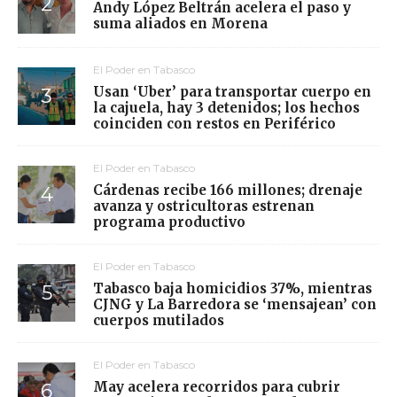
Andy López Beltrán acelera el paso y
suma aliados en Morena
El Poder en Tabasco
Usan ‘Uber’ para transportar cuerpo en
la cajuela, hay 3 detenidos; los hechos
coinciden con restos en Periférico
El Poder en Tabasco
Cárdenas recibe 166 millones; drenaje
avanza y ostricultoras estrenan
programa productivo
El Poder en Tabasco
Tabasco baja homicidios 37%, mientras
CJNG y La Barredora se ‘mensajean’ con
cuerpos mutilados
El Poder en Tabasco
May acelera recorridos para cubrir