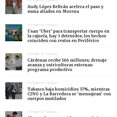
El Poder en Tabasco
Andy López Beltrán acelera el paso y
suma aliados en Morena
El Poder en Tabasco
Usan ‘Uber’ para transportar cuerpo en
la cajuela, hay 3 detenidos; los hechos
coinciden con restos en Periférico
El Poder en Tabasco
Cárdenas recibe 166 millones; drenaje
avanza y ostricultoras estrenan
programa productivo
El Poder en Tabasco
Tabasco baja homicidios 37%, mientras
CJNG y La Barredora se ‘mensajean’ con
cuerpos mutilados
El Poder en Tabasco