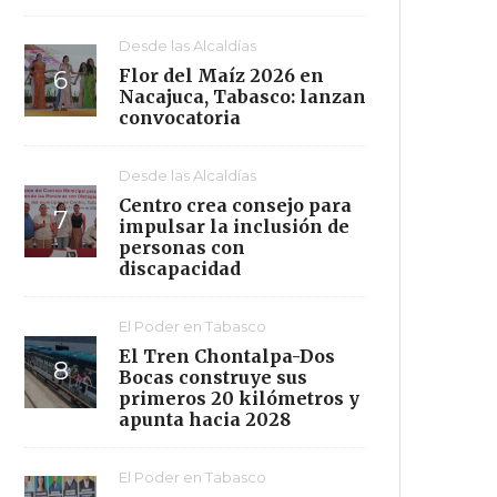
Desde las Alcaldías
Flor del Maíz 2026 en
Nacajuca, Tabasco: lanzan
convocatoria
Desde las Alcaldías
Centro crea consejo para
impulsar la inclusión de
personas con
discapacidad
El Poder en Tabasco
El Tren Chontalpa-Dos
Bocas construye sus
primeros 20 kilómetros y
apunta hacia 2028
El Poder en Tabasco