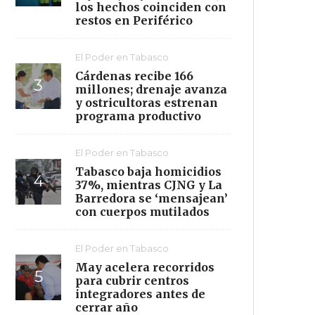
los hechos coinciden con
restos en Periférico
El Poder en Tabasco
Cárdenas recibe 166
millones; drenaje avanza
y ostricultoras estrenan
programa productivo
El Poder en Tabasco
Tabasco baja homicidios
37%, mientras CJNG y La
Barredora se ‘mensajean’
con cuerpos mutilados
El Poder en Tabasco
May acelera recorridos
para cubrir centros
integradores antes de
cerrar año