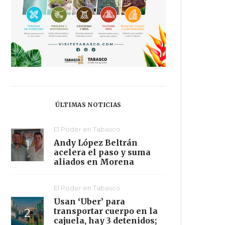
ÚLTIMAS NOTICIAS
El Poder en Tabasco
Andy López Beltrán
acelera el paso y suma
aliados en Morena
El Poder en Tabasco
Usan ‘Uber’ para
transportar cuerpo en la
cajuela, hay 3 detenidos;