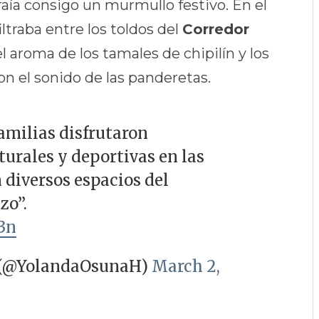
aía consigo un murmullo festivo. En el
iltraba entre los toldos del
Corredor
el aroma de los tamales de chipilín y los
n el sonido de las panderetas.
amilias disfrutaron
lturales y deportivas en las
n diversos espacios del
zo”.
3n
 (@YolandaOsunaH)
March 2,