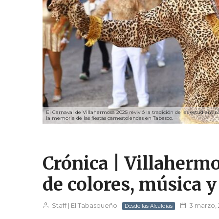
El Carnaval de Villahermosa 2025 revivió la tradición de las estudianti
la memoria de las fiestas carnestolendas en Tabasco.
Crónica | Villahermo
de colores, música 
Staff | El Tabasqueño
3 marzo,
Desde las Alcaldías