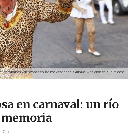
nas, comparsas y danzones en los malecones del Grijalva. Una crónica que rescata
sa en carnaval: un río
y memoria
 2025